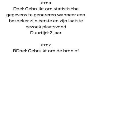
utma
Doel: Gebruikt om statistische
gegevens te genereren wanneer een
bezoeker zijn eerste en zijn laatste
bezoek plaatsvond
Duurtijd: 2 jaar
utmz
BDoel: Gebruikt om de bron of
campagne aan te geven hoe de
gebruiker de site heeft bereikt
Duurtijd: 6 maanden
Beheer van cookies
Beheer van cookies via je browser:
Als je wil vermijden dat bepaalde
cookies op jouw computer
geïnstalleerd worden, dan kan je dat